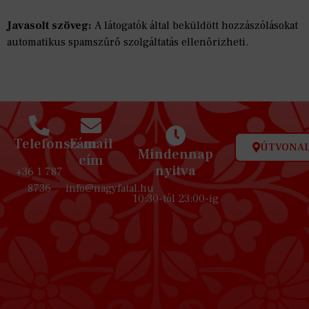
Javasolt szöveg:
A látogatók által beküldött hozzászólásokat
automatikus spamszűrő szolgáltatás ellenőrizheti.
Telefonszám
E-mail
ÚTVONAL
Mindennap
cím
nyitva
+36 1 787
8736
info@nagyfatal.hu
10:30-tól 23:00-ig