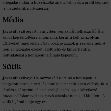
elfogadása után, a hozzászólásunk tartalma és a profil képünk
is megjelenik nyilvánosan.
Média
Javasolt szöveg:
Amennyiben regisztrált felhasználó által
kerül kép feltöltésre a honlapra, kerülni kell az az olyan
EXIF-eket, amelyekben GPS pozíció adatok is szerepelnek. A
honlap látogatói ezeket letölthetik és kinyerhetik a
helyadatokat a honlapon található képekből.
Sütik
Javasolt szöveg:
Ha hozzászólást írunk a honlapon, a
megadott nevet, e-mail és honlap címet sütikben eltároljuk. A
tárolás a kényelmi célokat szolgál azért, így a következő
hozzászóláskor ezeket a mező adatokat nem kell kitölteni. A
sütik lejárati ideje egy év.