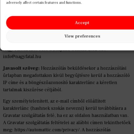
adversely affect certain features and functions.
Kapcsolat
Accept
Az Adatkezelő által kezelt információkért és az Adatvédelmi
Nyilatkozattal kapcsolatos kérdésekért, hozzászólásokért és
View preferences
kérésekért kérjük, vegye fel a kapcsolatot az alábbi címen:
Nagy Faloda Kft., 1155 Budapest, Obsitos utca 41.,
info@nagyfatal.hu
Javasolt szöveg:
Hozzászólás beküldésekor a hozzászólási
űrlapban megadottakon kívül begyűjtésre kerül a hozzászóló
IP címe és a böngészőazonosító karakterlánc a kéretlen
tartalmak kiszűrése céljából.
Egy személytelenített, az e-mail címből előállított
karakterlánc (hashnek szokás nevezni) kerül továbbításra a
Gravatar szolgáltatás felé, ha ez az oldalon használatban van.
A Gravatar szolgáltatás feltételei az alábbi címen tekinthetőek
meg: https://automattic.com/privacy/. A hozzászólás