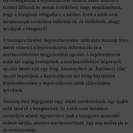
Ha ellátogatunk a bejelentkezési oldalra, akkor átmeneti
sütiket állítunk be annak érdekében, hogy megállapítsuk,
hogy a böngésző elfogadja-e a sütiket. Ezek a sütik nem
tartalmaznak személyes információt, és törlődnek, ahogy
bezárjuk a böngészőt.
A honlapra történő bejelentkezéskor több sütit hozunk létre,
amely elmenti a bejelentkezési információt és a
szerkesztőfelület megjelenítési opcióit. A bejelentkezési
sütik két napig érvényesek, a szerkesztőfelület képernyő
opcióit tároló süti egy évig. Amennyiben az „Emlékezz rám”
opciót bejelöljük, a bejelentkezés két hétig folytatódik.
Kijelentkezéskor a bejelentkezési sütik eltávolításra
kerülnek.
Amennyiben bejegyzést vagy oldalt szerkesztünk, egy újabb
sütit tárol el a böngészőnk. Ez a süti nem tartalmaz
személyes adatot, egyszerűen csak a bejegyzés azonosító
számát tárolja, amelyet szerkesztettünk. Egy nap múlva jár le
az érvényessége.